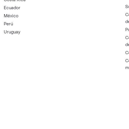
S
Ecuador
C
México
d
Perú
P
Uruguay
C
d
C
C
m