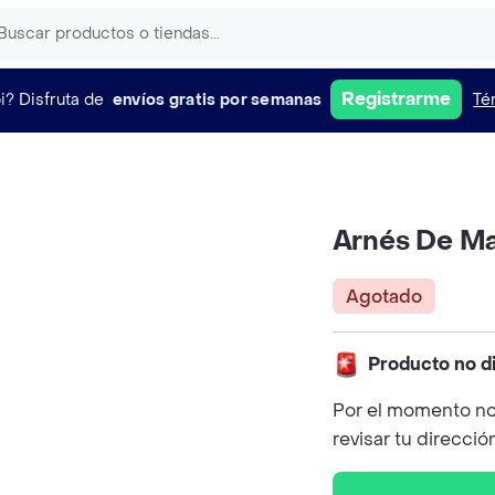
Registrarme
i?
Disfruta de
envíos gratis por semanas
Té
Arnés De Mal
Agotado
Producto no d
Por el momento no
revisar tu direcció