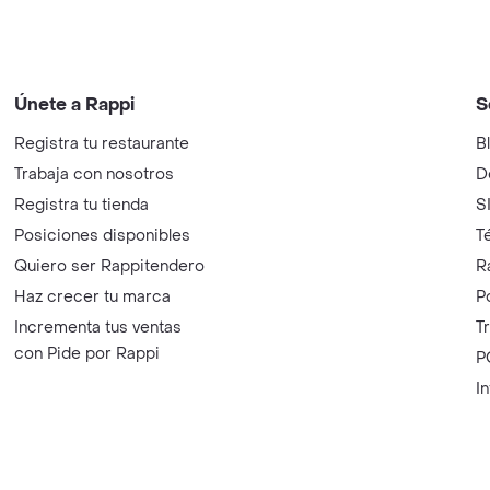
Únete a Rappi
S
Registra tu restaurante
B
Trabaja con nosotros
D
Registra tu tienda
S
Posiciones disponibles
T
Quiero ser Rappitendero
R
Haz crecer tu marca
P
Incrementa tus ventas
T
con Pide por Rappi
P
I