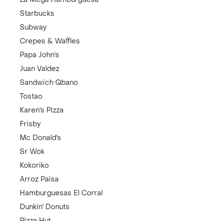
Starbucks
Subway
Crepes & Waffles
Papa John's
Juan Valdez
Sandwich Qbano
Tostao
Karen's Pizza
Frisby
Mc Donald's
Sr Wok
Kokoriko
Arroz Paisa
Hamburguesas El Corral
Dunkin' Donuts
Pizza Hut