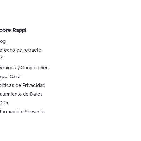
obre Rappi
log
erecho de retracto
IC
érminos y Condiciones
appi Card
olíticas de Privacidad
ratamiento de Datos
QRs
nformación Relevante