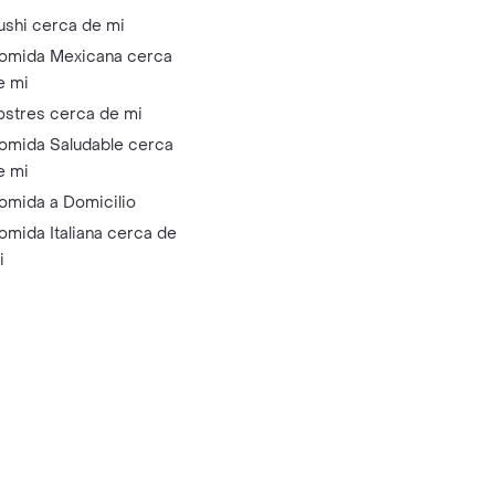
ushi cerca de mi
omida Mexicana cerca
e mi
ostres cerca de mi
omida Saludable cerca
e mi
omida a Domicilio
omida Italiana cerca de
i