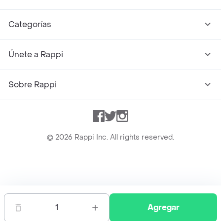
Categorías
Únete a Rappi
Sobre Rappi
Facebook
Twitter
Instagram
©
2026
Rappi Inc. All rights reserved.
Rappi S.A.S. --- NIT 900.843.898-9 --- Calle 63 # 16A-02
Bogotá D.C. --- notificacionesrappi@rappi.com
1
Agregar