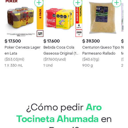
$ 17.500
$ 17.600
$ 39.300
$ 
Poker Cerveza Lager
Bebida Coca Cola
Centurion Queso Tipo
Nec
en Lata
Gaseosa Original (1
Parmesano Rallado
Man
(
$53.03/ml
)
Unidad)
(
$17600/und
)
(
$43.67/g
)
(
$4
1 X 330 mL
1 Und
900 g
200
¿Cómo pedir
Aro
Tocineta Ahumada
en