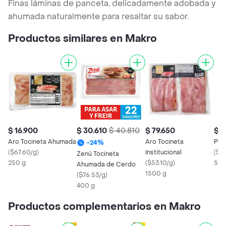
Finas láminas de panceta, delicadamente adobada y
ahumada naturalmente para resaltar su sabor.
Productos similares en Makro
$ 16.900
$ 30.610
$ 40.810
$ 79.650
$ 2
Aro Tocineta Ahumada
Aro Tocineta
Pep
-
24
%
(
$67.60/g
)
Institucional
(
$4
Zenú Tocineta
250 g
(
$53.10/g
)
500
Ahumada de Cerdo
1500 g
(
$76.53/g
)
400 g
Productos complementarios en Makro