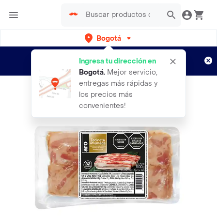
Bogotá
Regístrate
¿Nuevo en Rappi?
y disfruta de
Ingresa tu dirección en
envíos gratis por semanas
Aplican TyC
Bogotá
.
Mejor servicio,
entregas más rápidas y
los precios más
convenientes!