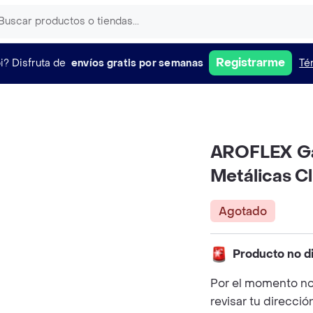
Registrarme
i?
Disfruta de
envíos gratis por semanas
Té
AROFLEX Ga
Metálicas C
Agotado
Producto no d
Por el momento no
revisar tu direcció