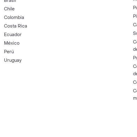
Brasil
P
Chile
P
Colombia
C
Costa Rica
S
Ecuador
C
México
d
Perú
P
Uruguay
C
d
C
C
m