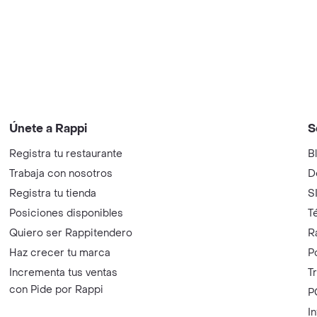
Únete a Rappi
S
Registra tu restaurante
B
Trabaja con nosotros
D
Registra tu tienda
S
Posiciones disponibles
T
Quiero ser Rappitendero
R
Haz crecer tu marca
P
Incrementa tus ventas
T
con Pide por Rappi
P
I