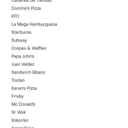
Cadenas de Tiendas
Domino's Pizza
KFC
La Mega Hamburguesa
Starbucks
Subway
Crepes & Waffles
Papa John's
Juan Valdez
Sandwich Qbano
Tostao
Karen's Pizza
Frisby
Mc Donald's
Sr Wok
Kokoriko