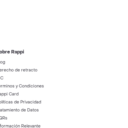
obre Rappi
log
erecho de retracto
IC
érminos y Condiciones
appi Card
olíticas de Privacidad
ratamiento de Datos
QRs
nformación Relevante