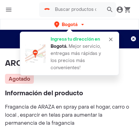
Bogotá
Regístrate
¿Nuevo en Rappi?
y disfruta de
Ingresa tu dirección en
envíos gratis por semanas
Aplican TyC
Bogotá
.
Mejor servicio,
entregas más rápidas y
los precios más
AROMA DE ARAZA
convenientes!
Agotado
Información del producto
Fragancia de ARAZA en spray para el hogar, carro o
local , esparcir en telas para aumentar la
permanencia de la fragancia