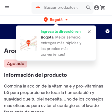
Bogotá
Regístrate
¿Nuevo en Rappi?
y disfruta de
Ingresa tu dirección en
envíos gratis por semanas
Aplican TyC
Bogotá
.
Mejor servicio,
entregas más rápidas y
los precios más
Aromasense Jabón Cremoso.
convenientes!
Agotado
Información del producto
Combina la acción de la vitamina e y pro-vitaminas
b5 para proporcionarte toda la humectación y
suavidad que tu piel necesita. Uno de los consejos
mas eficaces para evitar el contagio es el lavado