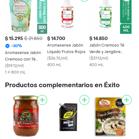
$ 15.295
$ 21.850
$ 14.700
$ 14.850
Aromasense Jabón
Jabón Cremoso Té
-
30
%
Líquido Frutos Rojos
Verde y Jengibre
Aromasense Jabón
(
$36.75/ml
)
Aromasense
(
$37.13/ml
)
Cremoso con Té
400 mL
400 mL
Verde y Jengibre
(
$19.12/ml
)
1 X 800 mL
Productos complementarios en Éxito