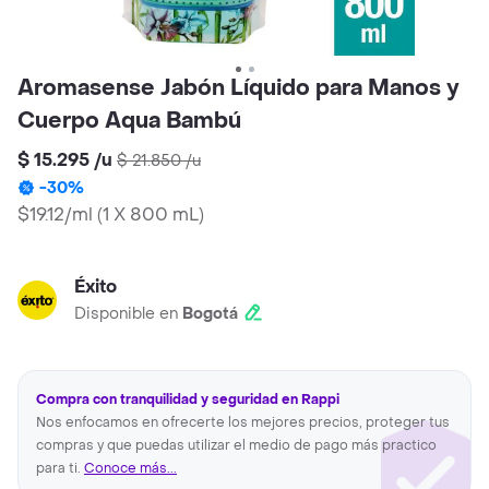
Aromasense Jabón Líquido para Manos y
Cuerpo Aqua Bambú
$ 15.295
/
u
$ 21.850
/
u
-
30
%
$19.12/ml
(
1 X 800 mL
)
Éxito
Disponible en
Bogotá
Compra con tranquilidad y seguridad en Rappi
Nos enfocamos en ofrecerte los mejores precios, proteger tus
compras y que puedas utilizar el medio de pago más practico
para ti.
Conoce más...