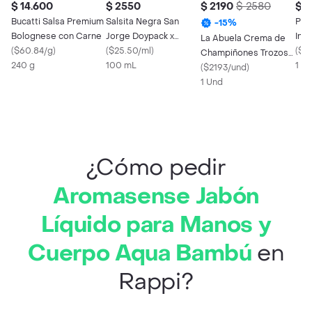
$ 14.600
$ 2550
$ 2190
$ 2580
$ 
Bucatti Salsa Premium
Salsita Negra San
Pan
-
15
%
Bolognese con Carne
Jorge Doypack x
Inte
La Abuela Crema de
(
$60.84/g
)
100ml
(
$25.50/ml
)
Vita
(
$15
Champiñones Trozos
240 g
100 mL
1 X
Champiñón
(
$2193/und
)
1 Und
¿Cómo pedir
Aromasense Jabón
Líquido para Manos y
Cuerpo Aqua Bambú
en
Rappi?