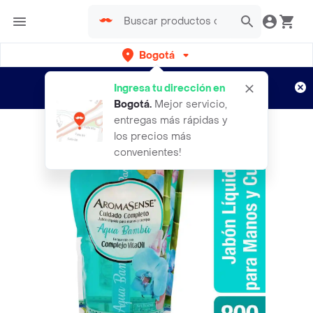
Bogotá
Regístrate
¿Nuevo en Rappi?
y disfruta de
Ingresa tu dirección en
envíos gratis por semanas
Aplican TyC
Bogotá
.
Mejor servicio,
entregas más rápidas y
los precios más
convenientes!