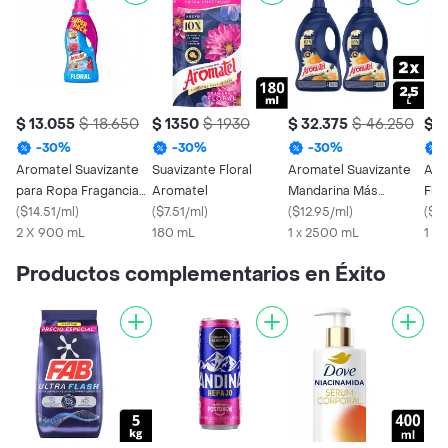
$ 13.055
$ 18.650
$ 1350
$ 1930
$ 32.375
$ 46.250
$ 
-
30
%
-
30
%
-
30
%
Aromatel Suavizante
Suavizante Floral
Aromatel Suavizante
Aro
para Ropa Fragancia
Aromatel
Mandarina Más
Flor
Floral
(
$14.51/ml
)
(
$7.51/ml
)
Fragancia 2500 mL
(
$12.95/ml
)
(
$6.
2 X 900 mL
180 mL
1 x 2500 mL
1 x
Productos complementarios en Éxito