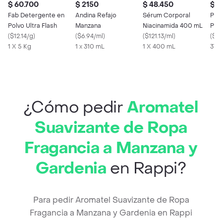
$ 60.700
$ 2150
$ 48.450
$ 
Fab Detergente en
Andina Refajo
Sérum Corporal
Pri
Polvo Ultra Flash
Manzana
Niacinamida 400 mL
Pap
(
$12.14/g
)
(
$6.94/ml
)
(
$121.13/ml
)
Orig
(
$17
1 X 5 Kg
1 x 310 mL
1 X 400 mL
37 g
¿Cómo pedir
Aromatel
Suavizante de Ropa
Fragancia a Manzana y
Gardenia
en Rappi?
Para pedir Aromatel Suavizante de Ropa
Fragancia a Manzana y Gardenia en Rappi