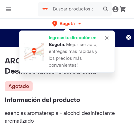
Bogotá
Regístrate
¿Nuevo en Rappi?
y disfruta de
Ingresa tu dirección en
envíos gratis por semanas
Aplican TyC
Bogotá
.
Mejor servicio,
entregas más rápidas y
los precios más
AROMATERAPIA Kit Esencia +
convenientes!
Desinfectante Con Aroma
Agotado
Información del producto
esencias aromaterapia + alcohol desinfectante
aromatizado