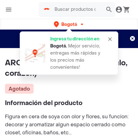
Bogotá
Regístrate
¿Nuevo en Rappi?
y disfruta de
Ingresa tu dirección en
envíos gratis por semanas
Aplican TyC
Bogotá
.
Mejor servicio,
entregas más rápidas y
los precios más
AROMATIZANTE (estrella, circulo,
convenientes!
corazon)
Agotado
Información del producto
Figura en cera de soya con olor y flores, su funcion:
decorar y aromatizar algun espacio cerrado como
closet, oficinas, baños, etc...