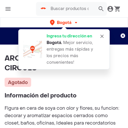
Bogotá
Regístrate
¿Nuevo en Rappi?
y disfruta de
Ingresa tu dirección en
envíos gratis por semanas
Aplican TyC
Bogotá
.
Mejor servicio,
entregas más rápidas y
los precios más
AROMATIZANTE PEQUEÑO
convenientes!
CIRCULO
Agotado
Información del producto
Figura en cera de soya con olor y flores, su funcion:
decorar y aromatizar espacios cerrados como
closet, baños, oficinas, Ideales para recordatorios