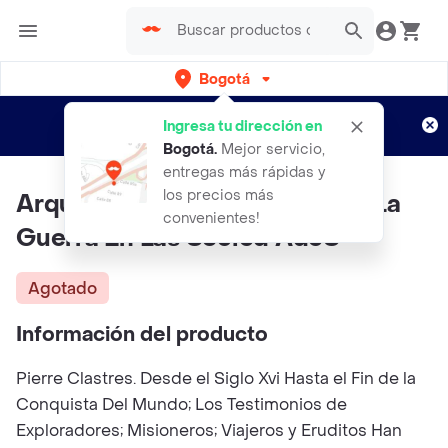
Bogotá
Regístrate
¿Nuevo en Rappi?
y disfruta de
Ingresa tu dirección en
envíos gratis por semanas
Aplican TyC
Bogotá
.
Mejor servicio,
entregas más rápidas y
los precios más
Arqueologias De La Violencia: La
convenientes!
Guerra En Las Socied AdeS
Agotado
Información del producto
Pierre Clastres. Desde el Siglo Xvi Hasta el Fin de la
Conquista Del Mundo; Los Testimonios de
Exploradores; Misioneros; Viajeros y Eruditos Han