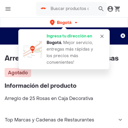
Bogotá
Regístrate
¿Nuevo en Rappi?
y disfruta de
Ingresa tu dirección en
envíos gratis por semanas
Aplican TyC
Bogotá
.
Mejor servicio,
entregas más rápidas y
los precios más
Arreglo Circulo de Amor 25 Rosas
convenientes!
Agotado
Información del producto
Arreglo de 25 Rosas en Caja Decorativa
Top Marcas y Cadenas de Restaurantes