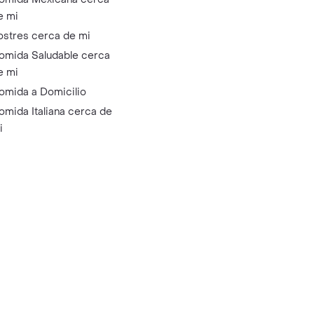
e mi
ostres cerca de mi
omida Saludable cerca
e mi
omida a Domicilio
omida Italiana cerca de
i