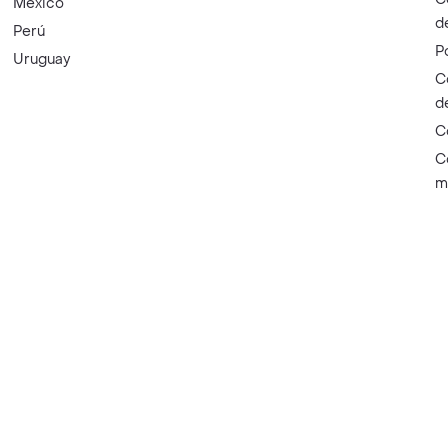
México
d
Perú
P
Uruguay
C
d
C
C
m