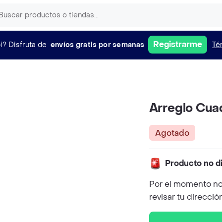
Registrarme
i?
Disfruta de
envíos gratis por semanas
Té
Arreglo Cua
Agotado
Producto no d
Por el momento no
revisar tu direcció