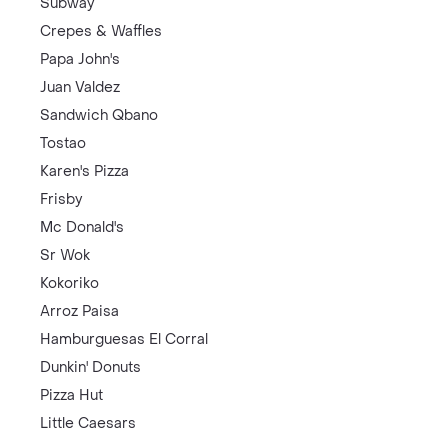
Subway
Crepes & Waffles
Papa John's
Juan Valdez
Sandwich Qbano
Tostao
Karen's Pizza
Frisby
Mc Donald's
Sr Wok
Kokoriko
Arroz Paisa
Hamburguesas El Corral
Dunkin' Donuts
Pizza Hut
Little Caesars