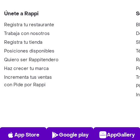
Únete a Rappi
S
Registra tu restaurante
B
Trabaja con nosotros
D
Registra tu tienda
S
Posiciones disponibles
T
Quiero ser Rappitendero
R
Haz crecer tu marca
P
Incrementa tus ventas
T
con Pide por Rappi
P
I
App Store
Play Store
AppGalle
App Store
Google play
AppGallery