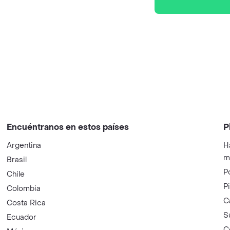
Encuéntranos en estos países
P
Argentina
H
m
Brasil
P
Chile
P
Colombia
C
Costa Rica
S
Ecuador
C