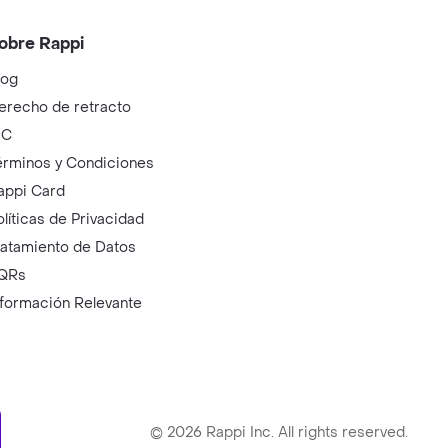
obre Rappi
log
erecho de retracto
IC
érminos y Condiciones
appi Card
olíticas de Privacidad
ratamiento de Datos
QRs
nformación Relevante
ry
©
2026
Rappi Inc. All rights reserved.