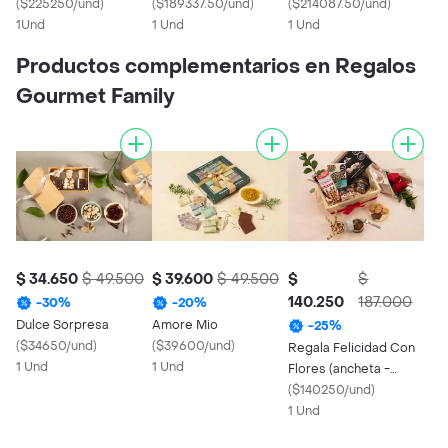
(
$225250/und
)
Flores)
(
$189337.50/und
)
Regalo - Baileys)
(
$214087.50/und
)
1Und
1 Und
1 Und
Productos complementarios en Regalos
Gourmet Family
$ 34.650
$ 49.500
$ 39.600
$ 49.500
$
$
140.250
187.000
-
30
%
-
20
%
Dulce Sorpresa
Amore Mio
-
25
%
(
$34650/und
)
(
$39600/und
)
Regala Felicidad Con
1 Und
1 Und
Flores (ancheta -
Regalo - Dulces)
(
$140250/und
)
1 Und