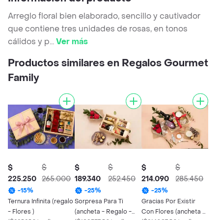
Arreglo floral bien elaborado, sencillo y cautivador
que contiene tres unidades de rosas, en tonos
cálidos y p
...
Ver más
Productos similares en Regalos Gourmet
Family
$
$
$
$
$
$
225.250
265.000
189.340
252.450
214.090
285.450
-
15
%
-
25
%
-
25
%
Ternura Infinita (regalo
Sorpresa Para Ti
Gracias Por Existir
- Flores )
(ancheta - Regalo -
Con Flores (ancheta -