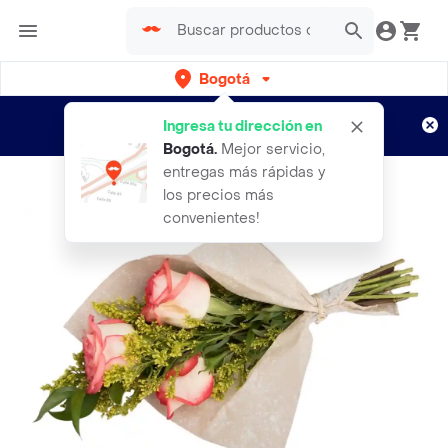
Bogotá
Regístrate
¿Nuevo en Rappi?
y disfruta de
Ingresa tu dirección en
envíos gratis por semanas
Aplican TyC
Bogotá
.
Mejor servicio,
entregas más rápidas y
los precios más
convenientes!