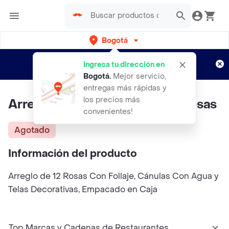
Bogotá
Regístrate
¿Nuevo en Rappi?
y disfruta de
Ingresa tu dirección en
envíos gratis por semanas
Aplican TyC
Bogotá
.
Mejor servicio,
entregas más rápidas y
los precios más
Arreglo Encierro de Amor 12 Rosas
convenientes!
Agotado
Información del producto
Arreglo de 12 Rosas Con Follaje, Cánulas Con Agua y
Telas Decorativas, Empacado en Caja
Top Marcas y Cadenas de Restaurantes