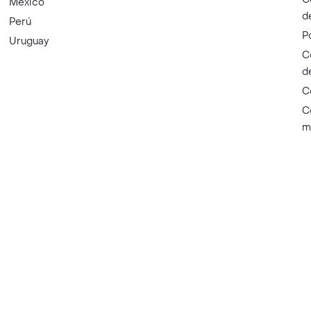
México
d
Perú
P
Uruguay
C
d
C
C
m