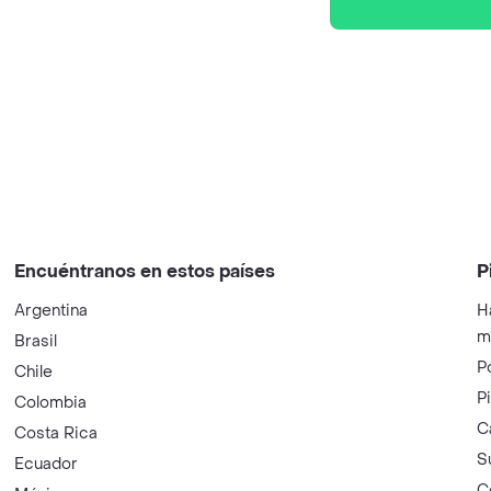
Encuéntranos en estos países
P
Argentina
H
m
Brasil
P
Chile
P
Colombia
C
Costa Rica
S
Ecuador
C