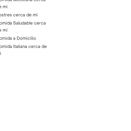
e mi
ostres cerca de mi
omida Saludable cerca
e mi
omida a Domicilio
omida Italiana cerca de
i