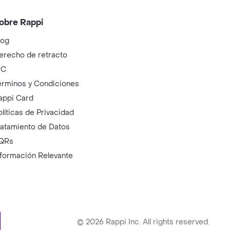
obre Rappi
log
erecho de retracto
IC
érminos y Condiciones
appi Card
olíticas de Privacidad
ratamiento de Datos
QRs
nformación Relevante
ry
©
2026
Rappi Inc. All rights reserved.