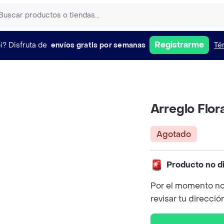
Registrarme
i?
Disfruta de
envíos gratis por semanas
Té
Arreglo Flora
Agotado
Producto no d
Por el momento no
revisar tu direcció