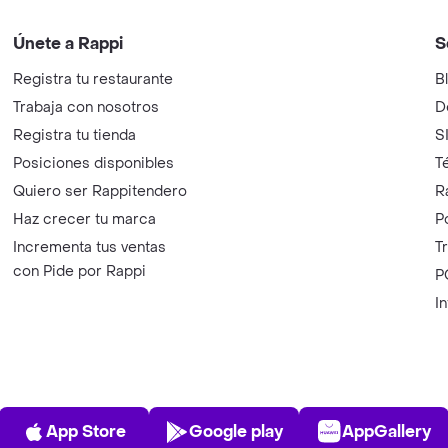
Únete a Rappi
S
Registra tu restaurante
B
Trabaja con nosotros
D
Registra tu tienda
S
Posiciones disponibles
T
Quiero ser Rappitendero
R
Haz crecer tu marca
P
Incrementa tus ventas
T
con Pide por Rappi
P
I
App Store
Play Store
AppGalle
App Store
Google play
AppGallery