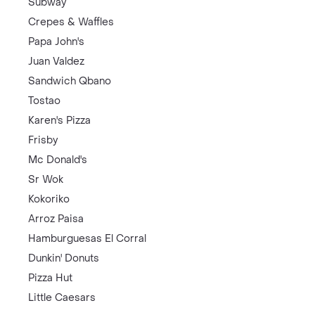
Subway
Crepes & Waffles
Papa John's
Juan Valdez
Sandwich Qbano
Tostao
Karen's Pizza
Frisby
Mc Donald's
Sr Wok
Kokoriko
Arroz Paisa
Hamburguesas El Corral
Dunkin' Donuts
Pizza Hut
Little Caesars