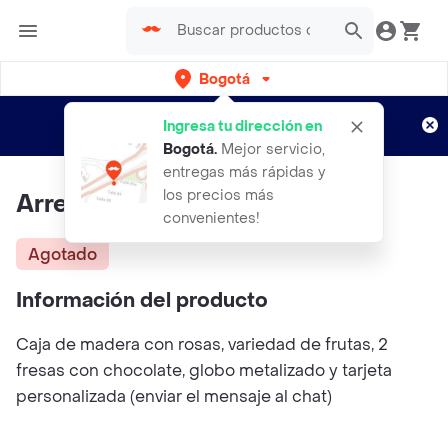
Bogotá
Regístrate
¿Nuevo en Rappi?
y disfruta de
Ingresa tu dirección en
envíos gratis por semanas
Aplican TyC
Bogotá
.
Mejor servicio,
entregas más rápidas y
los precios más
Arreglo Frutal Pequeño
convenientes!
Agotado
Información del producto
Caja de madera con rosas, variedad de frutas, 2
fresas con chocolate, globo metalizado y tarjeta
personalizada (enviar el mensaje al chat)