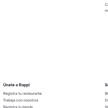
C
m
Únete a Rappi
S
Registra tu restaurante
B
Trabaja con nosotros
D
Registra tu tienda
S