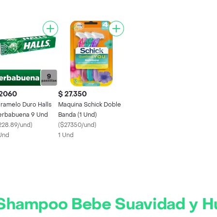
 2060
$ 27.350
ramelo Duro Halls
Maquina Schick Doble
erbabuena 9 Und
Banda (1 Und)
228.89/und
)
(
$27350/und
)
Und
1 Und
 Shampoo Bebe Suavidad y 