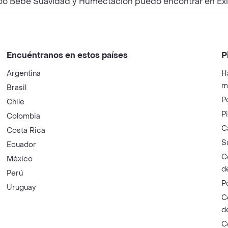
o Bebe Suavidad y Humectación puedo encontrar en Éxi
Encuéntranos en estos países
P
Argentina
H
m
Brasil
P
Chile
P
Colombia
C
Costa Rica
S
Ecuador
C
México
d
Perú
P
Uruguay
C
d
C