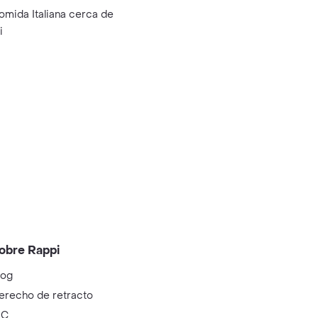
omida Italiana cerca de
i
obre Rappi
log
erecho de retracto
IC