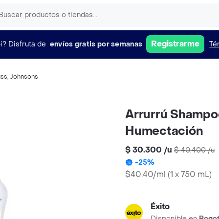
Registrarme
i?
Disfruta de
envíos gratis por semanas
Té
ss
,
Johnsons
Arrurrú Shampo
Humectación
$ 30.300
/
u
$ 40.400
/
u
-
25
%
$40.40/ml
(
1 x 750 mL
)
Éxito
Disponible en
Bogo