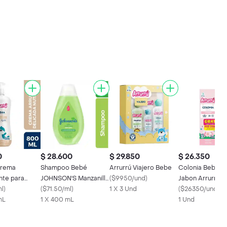
0
$ 28.600
$ 29.850
$ 26.350
Crema
Shampoo Bebé
Arrurrú Viajero Bebe
Colonia Bebe R
te para
JOHNSON'S Manzanilla
(
$9950/und
)
Jabon Arrurru
icada
ml
)
400 ML
(
$71.50/ml
)
1 X 3 Und
(
$26350/und
)
mL
1 X 400 mL
1 Und