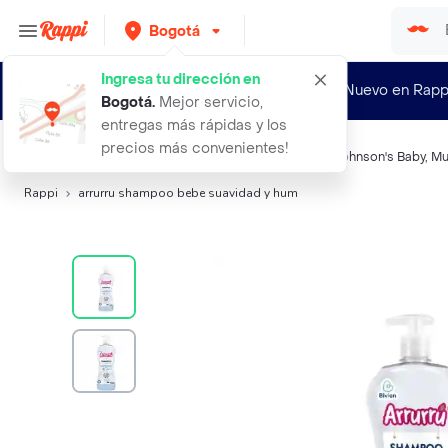
Bogotá
Ingresa tu dirección en
¿Nuevo en Rapp
Bogotá
.
Mejor servicio,
entregas más rápidas y los
precios más convenientes!
Búsquedas relacionadas:
Shampoo y jabón
,
Arrurru
,
Johnson's Baby
,
Mu
Rappi
arrurru shampoo bebe suavidad y hum