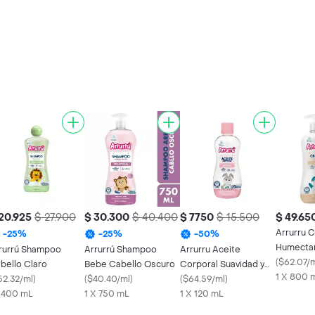
20.925
$ 27.900
$ 30.300
$ 40.400
$ 7750
$ 15.500
$ 49.65
Arrurru 
-
25
%
-
25
%
-
50
%
Humectan
rurrú Shampoo
Arrurrú Shampoo
Arrurru Aceite
Bebé Del
(
$62.07/
bello Claro
Bebe Cabello Oscuro
Corporal Suavidad y
Nutrición
1 X 800 
52.32/ml
)
(
$40.40/ml
)
Humectación
(
$64.59/ml
)
x 400 mL
1 X 750 mL
1 X 120 mL