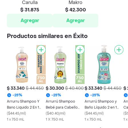
Carulla
Makro
$ 31.875
$ 42.300
Agregar
Agregar
Productos similares en Éxito
$ 33.340
$ 44.450
$ 30.300
$ 40.400
$ 33.340
$ 44.450
$ 
-
25
%
-
25
%
-
25
%
Arrurru Shampoo Y
Arrurrú Shampoo
Arrurrú Shampoo y
Ar
Bano Liquido 2 En 1
Bebé para Cabello
Baño Líquido 2 en 1
Ca
Delicada Nutricion
(
$44.45/ml
)
Claro
(
$40.40/ml
)
Original
(
$44.45/ml
)
(
$
1 x 750 mL
1 X 750 mL
1 x 750 mL
1 