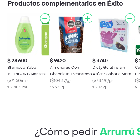
Productos complementarios en Éxito
$ 28.600
$ 9420
$ 3740
$
Shampoo Bebé
Almendras Con
Diety Gelatina sin
Ca
JOHNSON'S Manzanilla
Chocolate Frescampo
Azúcar Sabor a Mora
Hi
400 ML
(
$71.50/ml
)
(
$104.67/g
)
(
$287.70/g
)
(
$
1 X 400 mL
1 x 90 g
1 X 13 g
9 
¿Cómo pedir
Arrurrú