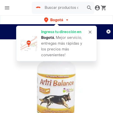
Bogotá
Regístrate
¿Nuevo en Rappi?
y disfruta de
Ingresa tu dirección en
envíos gratis por semanas
Aplican TyC
Bogotá
.
Mejor servicio,
entregas más rápidas y
los precios más
convenientes!