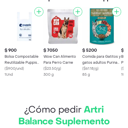
$ 900
$ 7050
$ 5200
$ 
Bolsa Compostable
Wow Can Alimento
Comida para Gatitos y
Bols
Reutilizable Puppis
Para Perro Carne
gatos adultos Purina
Pup
Para Punto De Pago
(
$900/und
)
(
$23.50/g
)
One sabor a Salmón,
(
$61.18/g
)
(
$4
1Und
300 g
atún y pescado blanco
85 g
1Un
x 85gr
¿Cómo pedir
Artri
Balance Suplemento