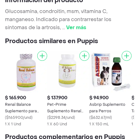
Información del producto
Glucosamina, condroitin, msm, vitamina C,
manganeso. Indicado para contrarrestar los
síntomas de la artrosis,
...
Ver más
Productos similares en Puppis
$ 165.900
$ 137.900
$ 94.900
$ 9
Renal Balance
Pet-Prime
Asbrip Suplemento
Con
Suplemento para
Suplemento Renal
para Perros
Tab
Perros y Gatos
(
$165900/und
)
para Perros y Gatos
(
$2298.34/und
)
(
$632.67/ml
)
Ali
(
$3
1 X 1 Und
1 X 60 Und
1 X 150 mL
Gat
1 X
Productos complementarios en Puppis