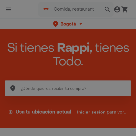
Bogotá
Si tienes
Rappi,
tienes
Todo.
Usa tu ubicación actual
Iniciar sesión
para ver tus direcciones