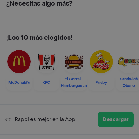
¿Necesitas algo más?
¡Los 10 más elegidos!
El Corral -
Sandwich
McDonald's
KFC
Frisby
Hamburguesa
Qbano
👉
Rappi es mejor en la App
Descargar