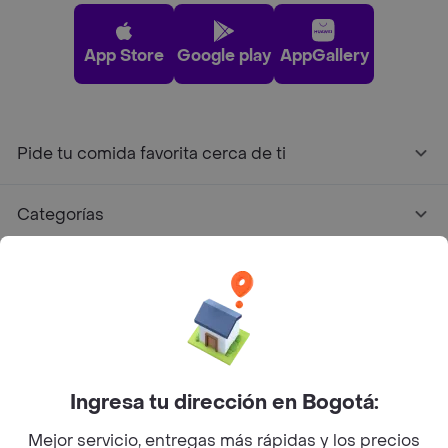
App Store
Google play
AppGallery
Pide tu comida favorita cerca de ti
Categorías
Únete a Rappi
Sobre Rappi
Facebook
Twitter
Instagram
Ingresa tu dirección en Bogotá:
Mejor servicio, entregas más rápidas y los precios
©
2026
Rappi Inc. All rights reserved.