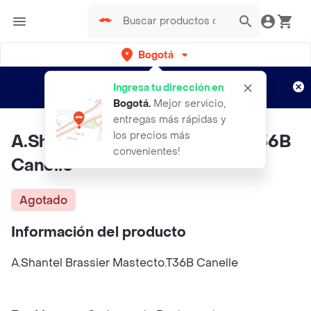
Bogotá
Regístrate
¿Nuevo en Rappi?
y disfruta de
Ingresa tu dirección en
envíos gratis por semanas
Aplican TyC
Bogotá
.
Mejor servicio,
entregas más rápidas y
los precios más
A.Shantel Brassier Mastecto.T36B
convenientes!
Canelle
Agotado
Información del producto
A.Shantel Brassier Mastecto.T36B Canelle