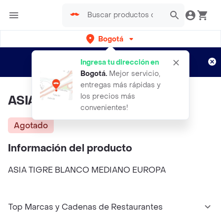
Bogotá
Regístrate
¿Nuevo en Rappi?
y disfruta de
Ingresa tu dirección en
envíos gratis por semanas
Aplican TyC
Bogotá
.
Mejor servicio,
entregas más rápidas y
los precios más
ASIA TIGRE BLANC MED
convenientes!
Agotado
Información del producto
ASIA TIGRE BLANCO MEDIANO EUROPA
Top Marcas y Cadenas de Restaurantes