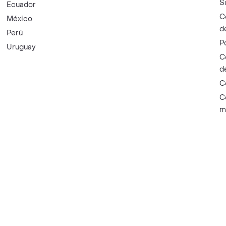
S
Ecuador
C
México
d
Perú
P
Uruguay
C
d
C
C
m