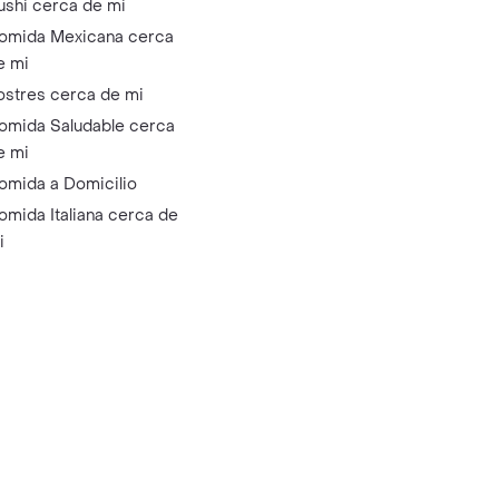
ushi cerca de mi
omida Mexicana cerca
e mi
ostres cerca de mi
omida Saludable cerca
e mi
omida a Domicilio
omida Italiana cerca de
i