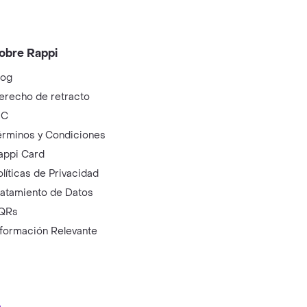
obre Rappi
log
erecho de retracto
IC
érminos y Condiciones
appi Card
olíticas de Privacidad
ratamiento de Datos
QRs
nformación Relevante