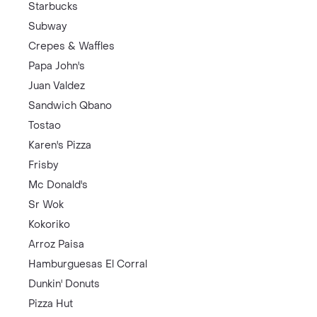
Starbucks
Subway
Crepes & Waffles
Papa John's
Juan Valdez
Sandwich Qbano
Tostao
Karen's Pizza
Frisby
Mc Donald's
Sr Wok
Kokoriko
Arroz Paisa
Hamburguesas El Corral
Dunkin' Donuts
Pizza Hut