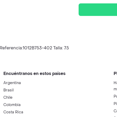
Referencia:1012B753-402 Talla: 7.5
Encuéntranos en estos países
P
Argentina
H
m
Brasil
P
Chile
P
Colombia
C
Costa Rica