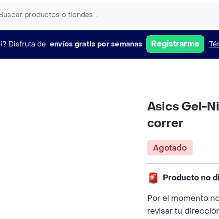
Registrarme
i?
Disfruta de
envíos gratis por semanas
Té
Asics Gel-Ni
correr
Agotado
Producto no d
Por el momento no
revisar tu direcció