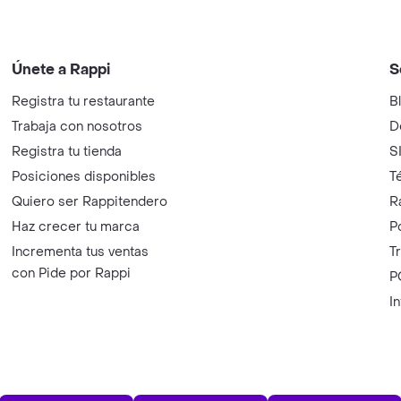
Únete a Rappi
S
Registra tu restaurante
B
Trabaja con nosotros
D
Registra tu tienda
S
Posiciones disponibles
T
Quiero ser Rappitendero
R
Haz crecer tu marca
P
Incrementa tus ventas
T
con Pide por Rappi
P
I