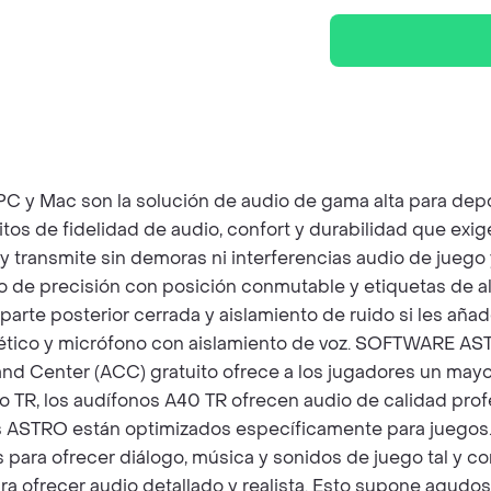
 y Mac son la solución de audio de gama alta para depo
tos de fidelidad de audio, confort y durabilidad que exi
y transmite sin demoras ni interferencias audio de jueg
no de precisión con posición conmutable y etiquetas de a
 parte posterior cerrada y aislamiento de ruido si les aña
sintético y micrófono con aislamiento de voz. SOFTWAR
nd Center (ACC) gratuito ofrece a los jugadores un mayor
R, los audífonos A40 TR ofrecen audio de calidad profes
TRO están optimizados específicamente para juegos. T
s para ofrecer diálogo, música y sonidos de juego tal y
ra ofrecer audio detallado y realista. Esto supone agudo