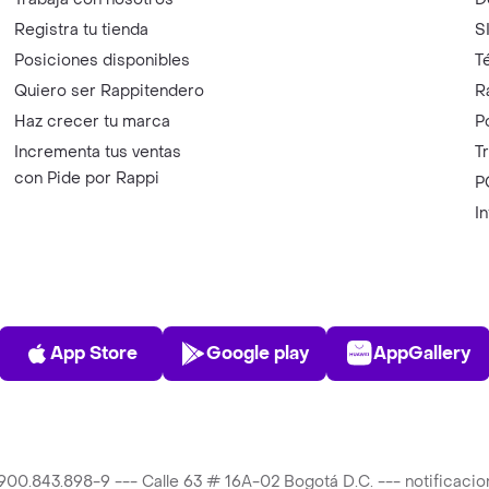
Registra tu tienda
S
Posiciones disponibles
T
Quiero ser Rappitendero
R
Haz crecer tu marca
P
Incrementa tus ventas
T
con Pide por Rappi
P
I
App Store
Play Store
AppGalle
App Store
Google play
AppGallery
T 900.843.898-9 --- Calle 63 # 16A-02 Bogotá D.C. --- notificac