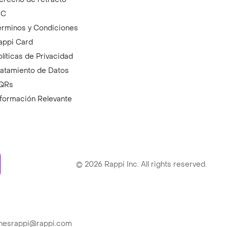
IC
érminos y Condiciones
appi Card
olíticas de Privacidad
ratamiento de Datos
QRs
nformación Relevante
ry
©
2026
Rappi Inc. All rights reserved.
ionesrappi@rappi.com