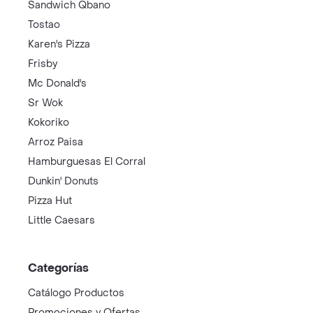
Sandwich Qbano
Tostao
Karen's Pizza
Frisby
Mc Donald's
Sr Wok
Kokoriko
Arroz Paisa
Hamburguesas El Corral
Dunkin' Donuts
Pizza Hut
Little Caesars
Categorías
Catálogo Productos
Promociones y Ofertas