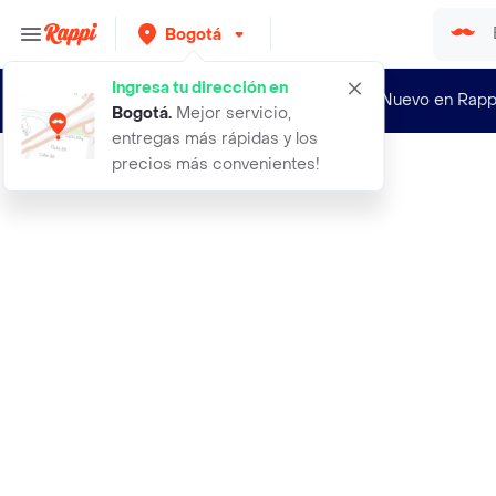
Bogotá
Ingresa tu dirección en
¿Nuevo en Rapp
Bogotá
.
Mejor servicio,
entregas más rápidas y los
precios más convenientes!
Rappi
astro diadema gamer a40 tr mixamp p