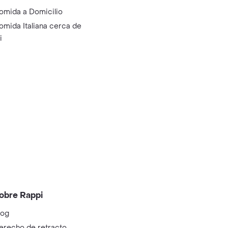
omida a Domicilio
omida Italiana cerca de
i
obre Rappi
log
erecho de retracto