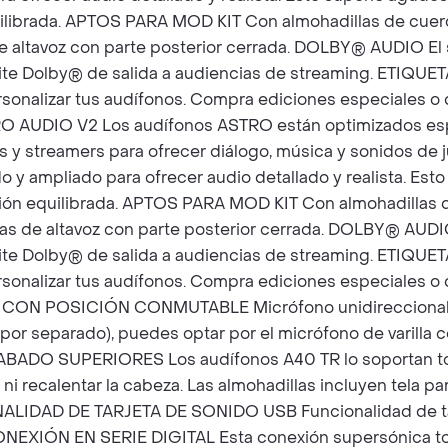
uilibrada. APTOS PARA MOD KIT Con almohadillas de cuero
de altavoz con parte posterior cerrada. DOLBY® AUDIO E
emite Dolby® de salida a audiencias de streaming. ETI
sonalizar tus audífonos. Compra ediciones especiales o d
 AUDIO V2 Los audífonos ASTRO están optimizados espe
es y streamers para ofrecer diálogo, música y sonidos d
o y ampliado para ofrecer audio detallado y realista. Es
ción equilibrada. APTOS PARA MOD KIT Con almohadillas d
tas de altavoz con parte posterior cerrada. DOLBY® AUD
emite Dolby® de salida a audiencias de streaming. ETI
sonalizar tus audífonos. Compra ediciones especiales o d
CON POSICIÓN CONMUTABLE Micrófono unidireccional de 
ta por separado), puedes optar por el micrófono de varill
CABADO SUPERIORES Los audífonos A40 TR lo soportan to
ar ni recalentar la cabeza. Las almohadillas incluyen tela
ALIDAD DE TARJETA DE SONIDO USB Funcionalidad de tarj
CONEXIÓN EN SERIE DIGITAL Esta conexión supersónica to