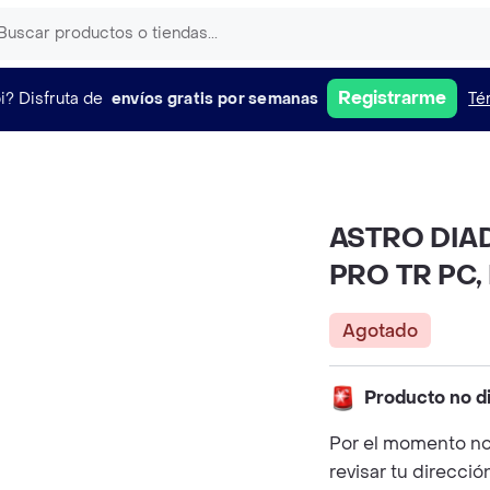
Registrarme
i?
Disfruta de
envíos gratis por semanas
Té
ASTRO DIA
PRO TR PC, 
Agotado
Producto no d
Por el momento no
revisar tu direcció