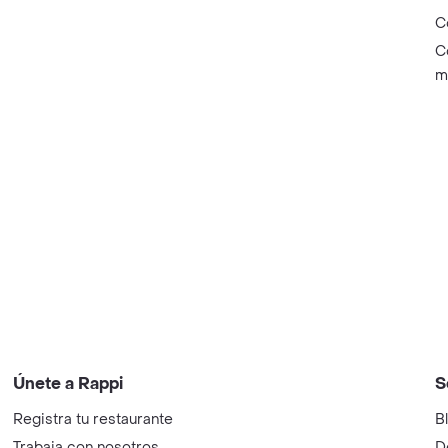
C
C
m
Únete a Rappi
S
Registra tu restaurante
B
Trabaja con nosotros
D