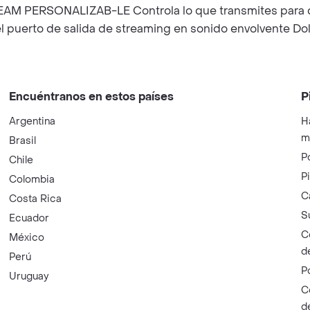
TREAM PERSONALIZAB-LE Controla lo que transmites para qu
el puerto de salida de streaming en sonido envolvente Do
Encuéntranos en estos países
P
Argentina
H
m
Brasil
P
Chile
P
Colombia
C
Costa Rica
S
Ecuador
C
México
d
Perú
P
Uruguay
C
d