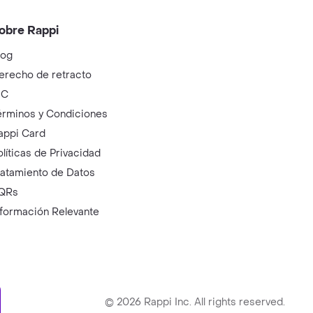
obre Rappi
log
erecho de retracto
IC
érminos y Condiciones
appi Card
olíticas de Privacidad
ratamiento de Datos
QRs
nformación Relevante
ry
©
2026
Rappi Inc. All rights reserved.