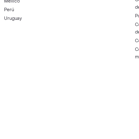
México
d
Perú
P
Uruguay
C
d
C
C
m