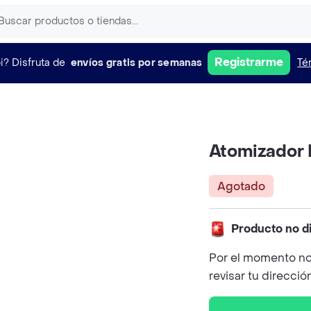
Registrarme
i?
Disfruta de
envíos gratis por semanas
Té
Atomizador 
Agotado
Producto no d
Por el momento no
revisar tu direcció