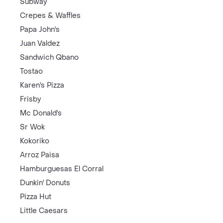
Subway
Crepes & Waffles
Papa John's
Juan Valdez
Sandwich Qbano
Tostao
Karen's Pizza
Frisby
Mc Donald's
Sr Wok
Kokoriko
Arroz Paisa
Hamburguesas El Corral
Dunkin' Donuts
Pizza Hut
Little Caesars