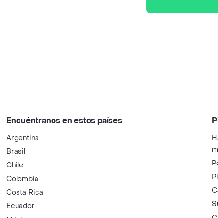
Encuéntranos en estos países
P
Argentina
H
m
Brasil
P
Chile
P
Colombia
C
Costa Rica
S
Ecuador
C