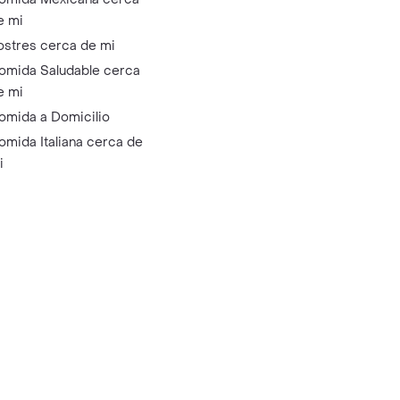
e mi
ostres cerca de mi
omida Saludable cerca
e mi
omida a Domicilio
omida Italiana cerca de
i