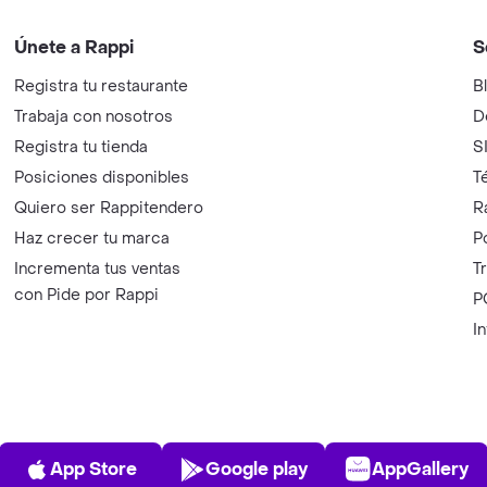
Únete a Rappi
S
Registra tu restaurante
B
Trabaja con nosotros
D
Registra tu tienda
S
Posiciones disponibles
T
Quiero ser Rappitendero
R
Haz crecer tu marca
P
Incrementa tus ventas
T
con Pide por Rappi
P
I
App Store
Play Store
AppGalle
App Store
Google play
AppGallery