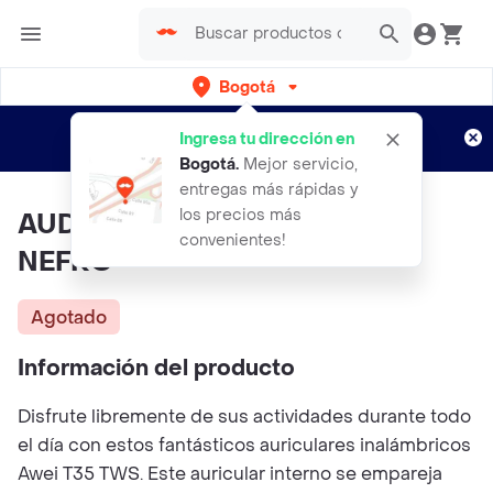
Bogotá
Regístrate
¿Nuevo en Rappi?
y disfruta de
Ingresa tu dirección en
envíos gratis por semanas
Aplican TyC
Bogotá
.
Mejor servicio,
entregas más rápidas y
los precios más
AUDÍFONO BLUETOOTH T35
convenientes!
NEFRO
Agotado
Información del producto
Disfrute libremente de sus actividades durante todo
el día con estos fantásticos auriculares inalámbricos
Awei T35 TWS. Este auricular interno se empareja