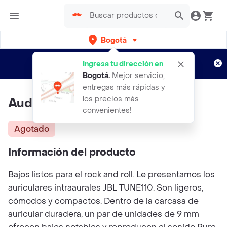
Bogotá
Regístrate
¿Nuevo en Rappi?
y disfruta de
Ingresa tu dirección en
envíos gratis por semanas
Aplican TyC
Bogotá
.
Mejor servicio,
entregas más rápidas y
los precios más
Audifono Jbl Tune T110 Blanco
convenientes!
Agotado
Información del producto
Bajos listos para el rock and roll. Le presentamos los
auriculares intraaurales JBL TUNE110. Son ligeros,
cómodos y compactos. Dentro de la carcasa de
auricular duradera, un par de unidades de 9 mm