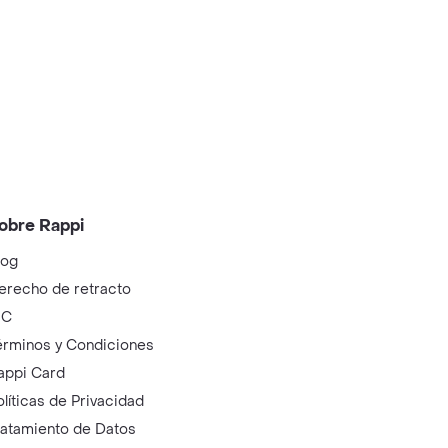
obre Rappi
log
erecho de retracto
IC
érminos y Condiciones
appi Card
olíticas de Privacidad
ratamiento de Datos