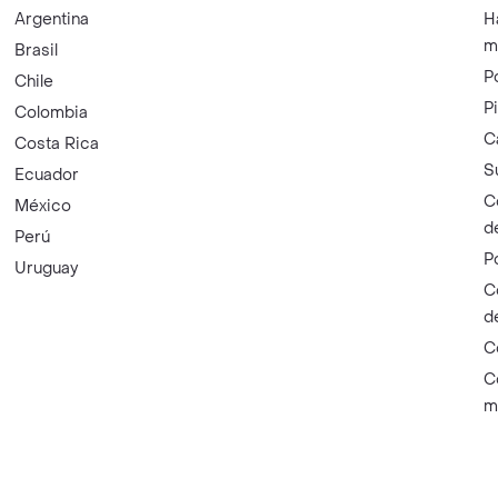
Argentina
H
m
Brasil
P
Chile
P
Colombia
C
Costa Rica
S
Ecuador
C
México
d
Perú
P
Uruguay
C
d
C
C
m