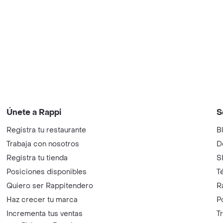
Únete a Rappi
S
Registra tu restaurante
B
Trabaja con nosotros
D
Registra tu tienda
S
Posiciones disponibles
T
Quiero ser Rappitendero
R
Haz crecer tu marca
P
Incrementa tus ventas
T