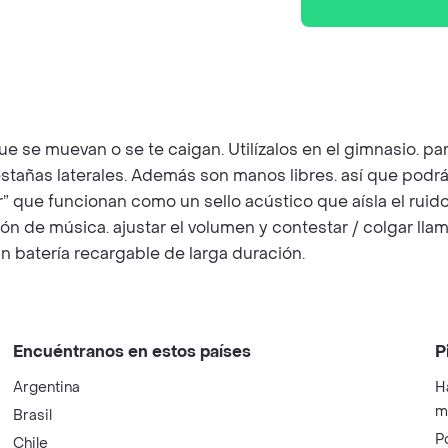
ue se muevan o se te caigan. Utilízalos en el gimnasio. pa
estañas laterales. Además son manos libres. así que podrá
ar” que funcionan como un sello acústico que aísla el rui
ón de música. ajustar el volumen y contestar / colgar ll
n batería recargable de larga duración.
Encuéntranos en estos países
P
Argentina
H
m
Brasil
P
Chile