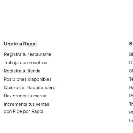
Únete a Rappi
S
Registra tu restaurante
B
Trabaja con nosotros
D
Registra tu tienda
S
Posiciones disponibles
T
Quiero ser Rappitendero
R
Haz crecer tu marca
P
Incrementa tus ventas
T
con Pide por Rappi
P
I