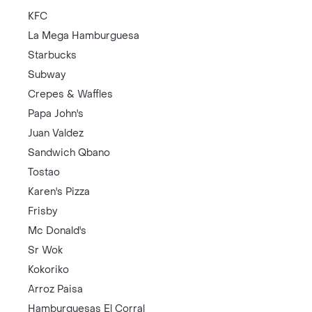
KFC
La Mega Hamburguesa
Starbucks
Subway
Crepes & Waffles
Papa John's
Juan Valdez
Sandwich Qbano
Tostao
Karen's Pizza
Frisby
Mc Donald's
Sr Wok
Kokoriko
Arroz Paisa
Hamburguesas El Corral