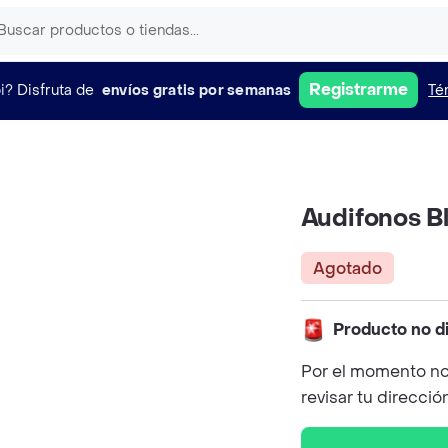
Registrarme
i?
Disfruta de
envíos gratis por semanas
Té
Audifonos B
Agotado
Producto no d
Por el momento no
revisar tu direcció