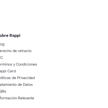
obre Rappi
log
erecho de retracto
IC
érminos y Condiciones
appi Card
olíticas de Privacidad
ratamiento de Datos
QRs
nformación Relevante