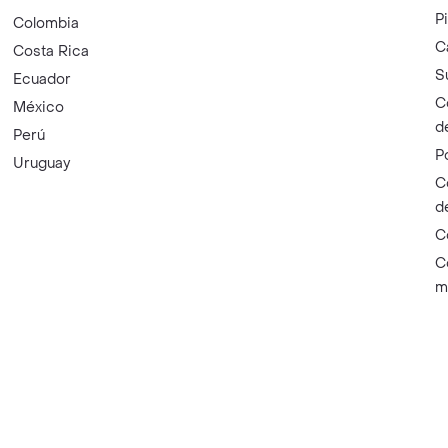
P
Colombia
C
Costa Rica
S
Ecuador
C
México
d
Perú
P
Uruguay
C
d
C
C
m