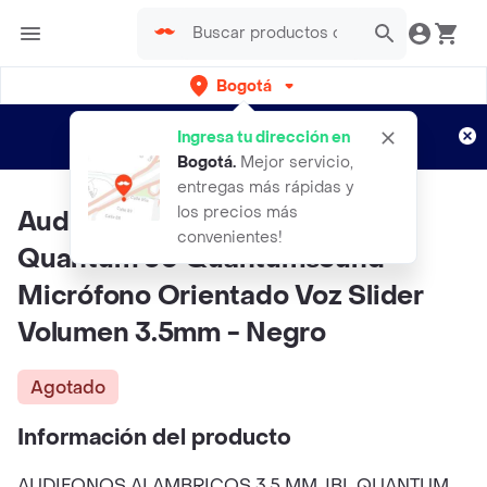
Bogotá
Regístrate
¿Nuevo en Rappi?
y disfruta de
Ingresa tu dirección en
envíos gratis por semanas
Aplican TyC
Bogotá
.
Mejor servicio,
entregas más rápidas y
los precios más
Audífonos Gamer In-ear Jbl
convenientes!
Quantum 50 Quantumsound
Micrófono Orientado Voz Slider
Volumen 3.5mm - Negro
Agotado
Información del producto
AUDIFONOS ALAMBRICOS 3.5 MM JBL QUANTUM