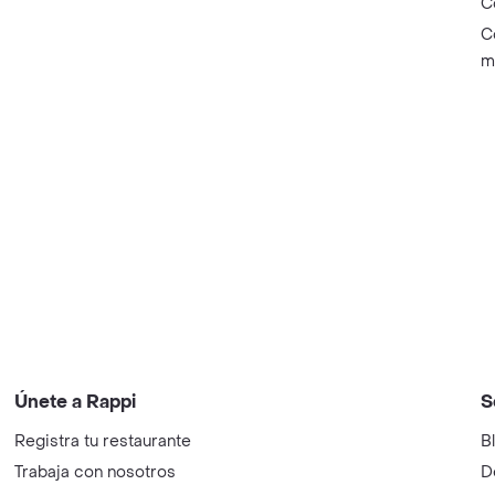
C
C
m
Únete a Rappi
S
Registra tu restaurante
B
Trabaja con nosotros
D