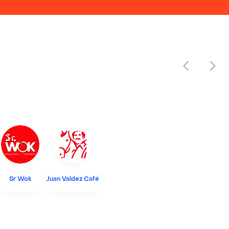
Sr Wok
Juan Valdez Café