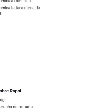
omida a Domicilio
omida Italiana cerca de
i
obre Rappi
log
erecho de retracto