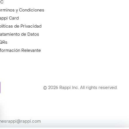
IC
érminos y Condiciones
appi Card
olíticas de Privacidad
ratamiento de Datos
QRs
nformación Relevante
ry
©
2026
Rappi Inc. All rights reserved.
ionesrappi@rappi.com