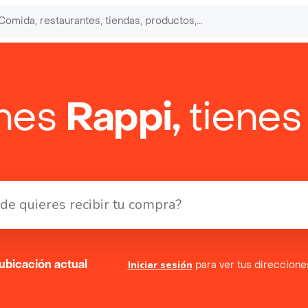
enes
Rappi,
tienes
ubicación actual
Iniciar sesión
para ver tus direccion