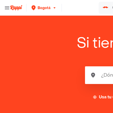
Bogotá
Si ti
Usa tu 