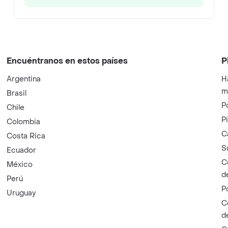
Encuéntranos en estos países
P
Argentina
H
m
Brasil
P
Chile
P
Colombia
C
Costa Rica
S
Ecuador
C
México
d
Perú
P
Uruguay
C
d