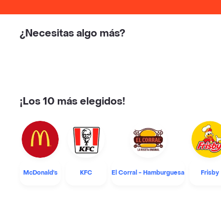
¿Necesitas algo más?
¡Los 10 más elegidos!
McDonald's
KFC
El Corral - Hamburguesa
Frisby