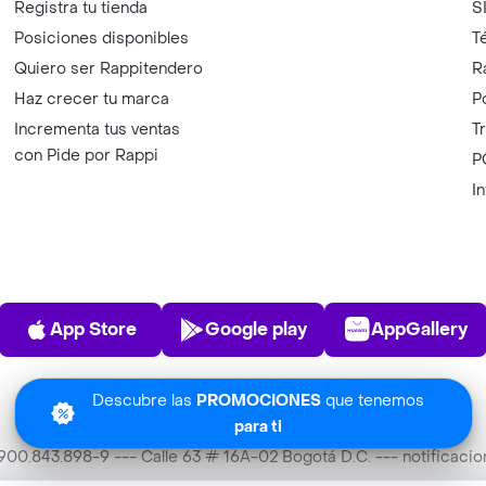
Registra tu tienda
S
Posiciones disponibles
T
Quiero ser Rappitendero
R
Haz crecer tu marca
P
Incrementa tus ventas
T
con Pide por Rappi
P
I
App Store
Play Store
AppGalle
App Store
Google play
AppGallery
Descubre las
PROMOCIONES
que tenemos
para ti
T 900.843.898-9 --- Calle 63 # 16A-02 Bogotá D.C. --- notificac