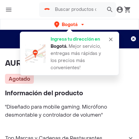
Bogotá
Regístrate
¿Nuevo en Rappi?
y disfruta de
Ingresa tu dirección en
envíos gratis por semanas
Aplican TyC
Bogotá
.
Mejor servicio,
entregas más rápidas y
los precios más
AURICULARES
convenientes!
Agotado
Información del producto
"Diseñado para mobile gaming. Micrófono
desmontable y controlador de volumen"
Top Marcas y Cadenas de Restaurantes