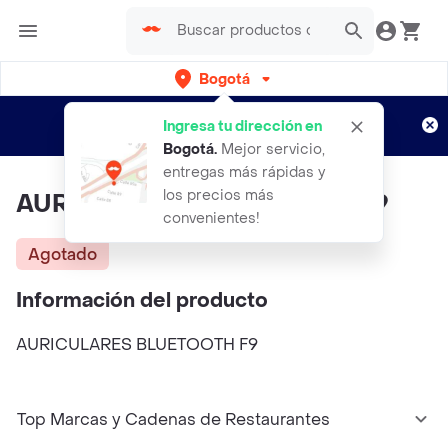
Bogotá
Regístrate
¿Nuevo en Rappi?
y disfruta de
Ingresa tu dirección en
envíos gratis por semanas
Aplican TyC
Bogotá
.
Mejor servicio,
entregas más rápidas y
los precios más
AURICULARES BLUETOOTH F9
convenientes!
Agotado
Información del producto
AURICULARES BLUETOOTH F9
Top Marcas y Cadenas de Restaurantes