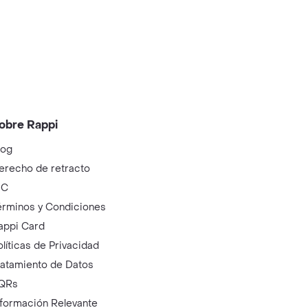
obre Rappi
log
erecho de retracto
IC
érminos y Condiciones
appi Card
olíticas de Privacidad
ratamiento de Datos
QRs
nformación Relevante