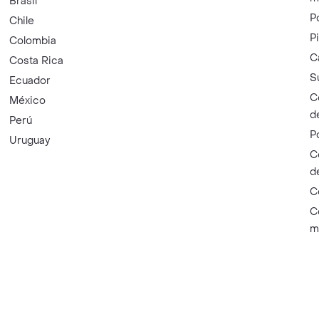
Brasil
P
Chile
P
Colombia
C
Costa Rica
S
Ecuador
C
México
d
Perú
P
Uruguay
C
d
C
C
m