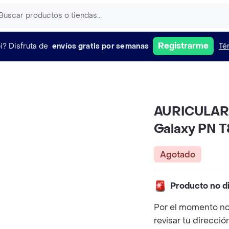
Registrarme
i?
Disfruta de
envíos gratis por semanas
Té
AURICULAR
Galaxy PN T
Agotado
Producto no d
Por el momento no
revisar tu direcció