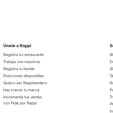
Únete a Rappi
S
Registra tu restaurante
B
Trabaja con nosotros
D
Registra tu tienda
S
Posiciones disponibles
T
Quiero ser Rappitendero
R
Haz crecer tu marca
P
Incrementa tus ventas
T
con Pide por Rappi
P
I