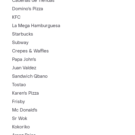
Cadenas de Tiendas
Domino's Pizza
KFC
La Mega Hamburguesa
Starbucks
Subway
Crepes & Waffles
Papa John's
Juan Valdez
Sandwich Qbano
Tostao
Karen's Pizza
Frisby
Mc Donald's
Sr Wok
Kokoriko