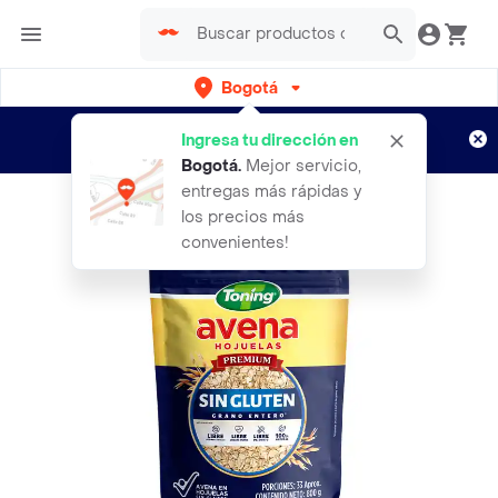
Bogotá
Regístrate
¿Nuevo en Rappi?
y disfruta de
Ingresa tu dirección en
envíos gratis por semanas
Aplican TyC
Bogotá
.
Mejor servicio,
entregas más rápidas y
los precios más
convenientes!