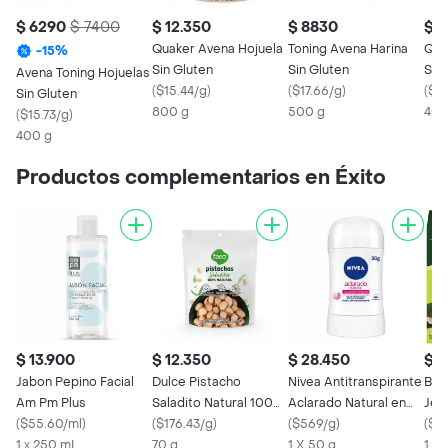
$ 6290
$ 7400
$ 12.350
$ 8830
$ 7
Quaker Avena Hojuela
Toning Avena Harina
Qua
-
15
%
Sin Gluten
Sin Gluten
Sin
Avena Toning Hojuelas
(
$15.44/g
)
(
$17.66/g
)
(
$19
Sin Gluten
800 g
500 g
400
(
$15.73/g
)
400 g
Productos complementarios en Éxito
$ 13.900
$ 12.350
$ 28.450
$ 3
Jabon Pepino Facial
Dulce Pistacho
Nivea Antitranspirante
Big
Am Pm Plus
Saladito Natural 100%
Aclarado Natural en
Jen
(
$55.60/ml
)
Taeq
(
$176.43/g
)
Barra
(
$569/g
)
18
(
$1
1 x 250 mL
70 g
1 X 50 g
1 x 