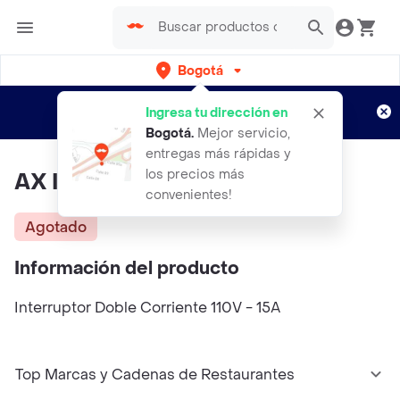
Bogotá
Regístrate
¿Nuevo en Rappi?
y disfruta de
Ingresa tu dirección en
envíos gratis por semanas
Aplican TyC
Bogotá
.
Mejor servicio,
entregas más rápidas y
los precios más
AX Interruptor Eléctrico Doble
convenientes!
Agotado
Información del producto
Interruptor Doble Corriente 110V - 15A
Top Marcas y Cadenas de Restaurantes