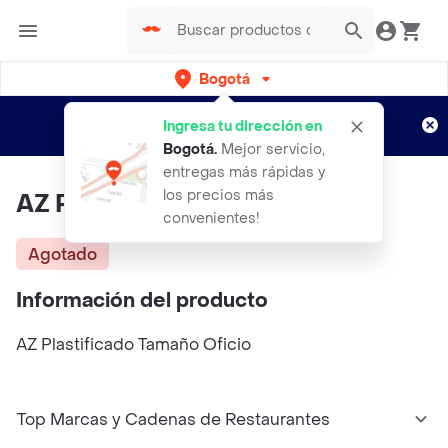
Bogotá
Regístrate
¿Nuevo en Rappi?
y disfruta de
Ingresa tu dirección en
envíos gratis por semanas
Aplican TyC
Bogotá
.
Mejor servicio,
entregas más rápidas y
los precios más
AZ Plastificado Tamaño Oficio
convenientes!
Agotado
Información del producto
AZ Plastificado Tamaño Oficio
Top Marcas y Cadenas de Restaurantes