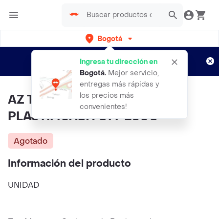
Bogotá
Regístrate
¿Nuevo en Rappi?
y disfruta de
Ingresa tu dirección en
envíos gratis por semanas
Aplican TyC
Bogotá
.
Mejor servicio,
entregas más rápidas y
los precios más
AZ TAMAÑO CARTA
convenientes!
PLASTIFICADA OFI-ESCO
Agotado
Información del producto
UNIDAD