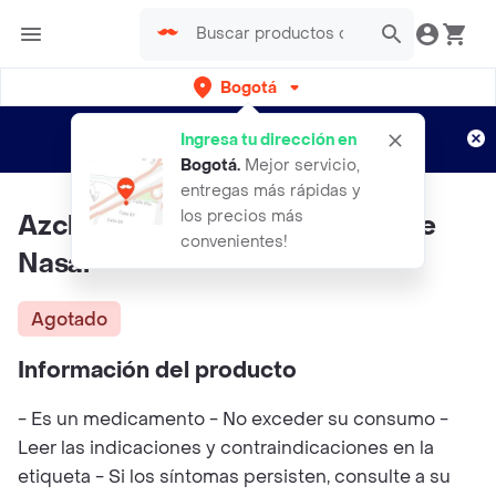
Bogotá
Regístrate
¿Nuevo en Rappi?
y disfruta de
Ingresa tu dirección en
envíos gratis por semanas
Aplican TyC
Bogotá
.
Mejor servicio,
entregas más rápidas y
los precios más
Azclor 30 Ml Spray Humectante
convenientes!
Nasal
Agotado
Información del producto
- Es un medicamento - No exceder su consumo -
Leer las indicaciones y contraindicaciones en la
etiqueta - Si los síntomas persisten, consulte a su