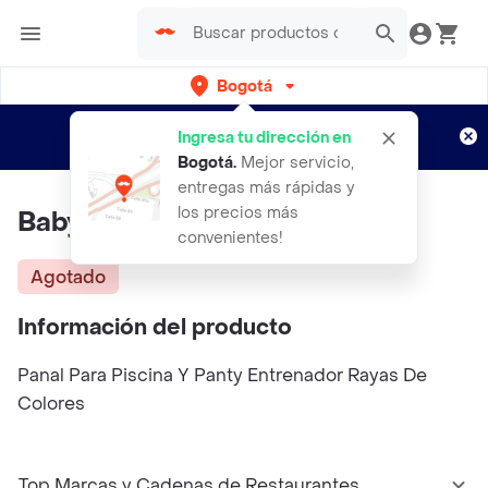
Bogotá
Regístrate
¿Nuevo en Rappi?
y disfruta de
Ingresa tu dirección en
envíos gratis por semanas
Aplican TyC
Bogotá
.
Mejor servicio,
entregas más rápidas y
los precios más
Baby Moon Panal Para Piscina
convenientes!
Agotado
Información del producto
Panal Para Piscina Y Panty Entrenador Rayas De
Colores
Top Marcas y Cadenas de Restaurantes