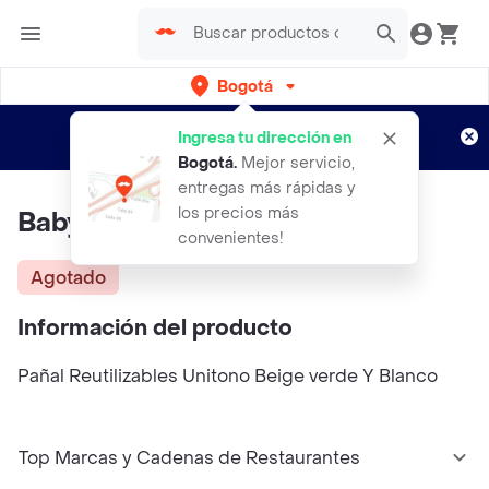
Bogotá
Regístrate
¿Nuevo en Rappi?
y disfruta de
Ingresa tu dirección en
envíos gratis por semanas
Aplican TyC
Bogotá
.
Mejor servicio,
entregas más rápidas y
los precios más
Baby Moon Panales
convenientes!
Agotado
Información del producto
Pañal Reutilizables Unitono Beige verde Y Blanco
Top Marcas y Cadenas de Restaurantes