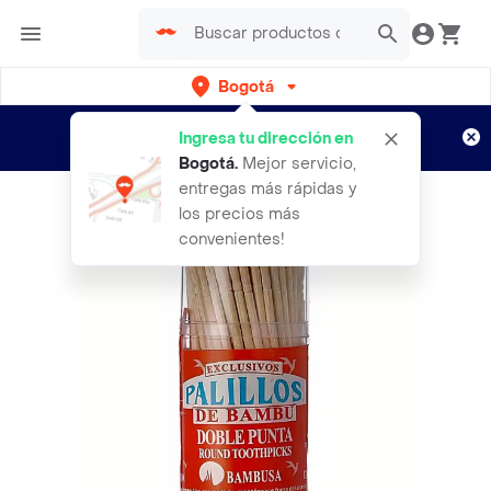
Bogotá
Regístrate
¿Nuevo en Rappi?
y disfruta de
Ingresa tu dirección en
envíos gratis por semanas
Aplican TyC
Bogotá
.
Mejor servicio,
entregas más rápidas y
los precios más
convenientes!