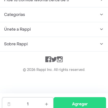
Categorías
Únete a Rappi
Sobre Rappi
Facebook
Twitter
Instagram
©
2026
Rappi Inc. All rights reserved.
Rappi S.A.S. --- NIT 900.843.898-9 --- Calle 63 # 16A-02
Bogotá D.C. --- notificacionesrappi@rappi.com
1
Agregar