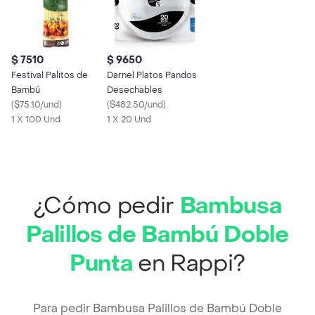
$ 7510
$ 9650
Festival Palitos de
Darnel Platos Pandos
Bambú
Desechables
(
$75.10/und
)
(
$482.50/und
)
1 X 100 Und
1 X 20 Und
¿Cómo pedir
Bambusa
Palillos de Bambú Doble
Punta
en Rappi?
Para pedir Bambusa Palillos de Bambú Doble