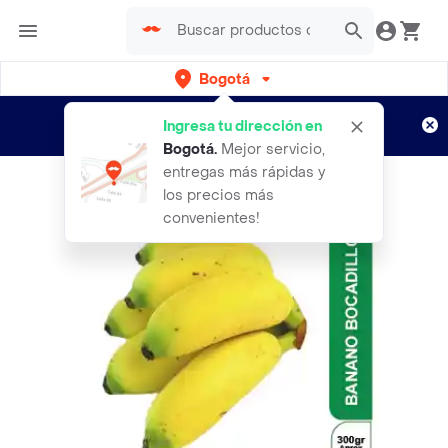
Bogotá
Regístrate
¿Nuevo en Rappi?
y disfruta de
Ingresa tu dirección en
envíos gratis por semanas
Aplican TyC
Bogotá
.
Mejor servicio,
entregas más rápidas y
los precios más
convenientes!