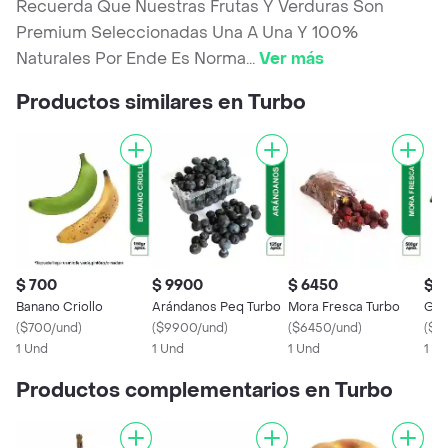
Recuerda Que Nuestras Frutas Y Verduras Son
Premium Seleccionadas Una A Una Y 100%
Naturales Por Ende Es Norma
...
Ver más
Productos similares en Turbo
$ 700
$ 9900
$ 6450
$ 
Banano Criollo
Arándanos Peq Turbo
Mora Fresca Turbo
Gui
(
$700/und
)
(
$9900/und
)
(
$6450/und
)
(
$2
1 Und
1 Und
1 Und
1 U
Productos complementarios en Turbo