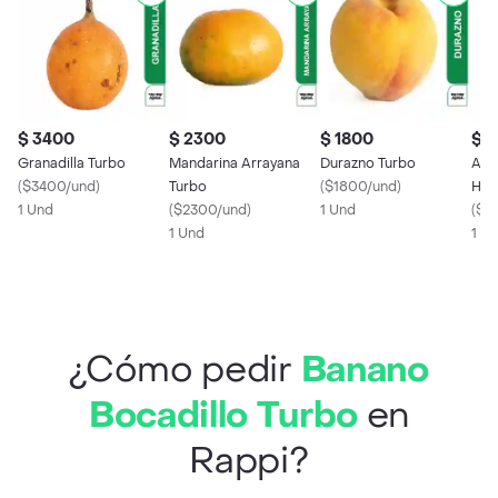
$ 3400
$ 2300
$ 1800
$ 
Granadilla Turbo
Mandarina Arrayana
Durazno Turbo
Agu
(
$3400/und
)
Turbo
(
$1800/und
)
Hoy
1 Und
(
$2300/und
)
1 Und
(
$2
1 Und
1 U
¿Cómo pedir
Banano
Bocadillo Turbo
en
Rappi?