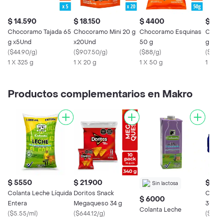
$ 14.590
$ 18.150
$ 4400
$ 3
Chocoramo Tajada 65
Chocoramo Mini 20 g
Chocoramo Esquinas
Cho
g x5Und
x20Und
50 g
g
(
$44.90/g
)
(
$907.50/g
)
(
$88/g
)
(
$48
1 X 325 g
1 X 20 g
1 X 50 g
1 X 
Productos complementarios en Makro
$ 5550
$ 21.900
$ 1
Sin lactosa
Colanta Leche Líquida
Doritos Snack
Cris
$ 6000
Entera
Megaqueso 34 g
300
Colanta Leche
(
$5.55/ml
)
(
$644.12/g
)
(
$5