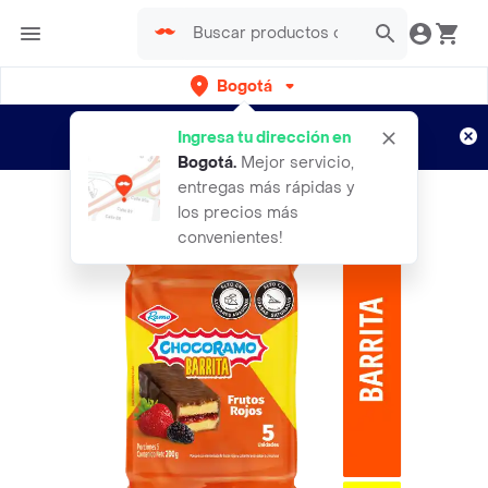
Bogotá
Regístrate
¿Nuevo en Rappi?
y disfruta de
Ingresa tu dirección en
envíos gratis por semanas
Aplican TyC
Bogotá
.
Mejor servicio,
entregas más rápidas y
los precios más
convenientes!