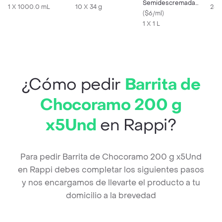
Semidescremada
1 X 1000.0 mL
10 X 34 g
24 
Deslactosada
(
$6/ml
)
1 X 1 L
¿Cómo pedir
Barrita de
Chocoramo 200 g
x5Und
en Rappi?
Para pedir Barrita de Chocoramo 200 g x5Und
en Rappi debes completar los siguientes pasos
y nos encargamos de llevarte el producto a tu
domicilio a la brevedad