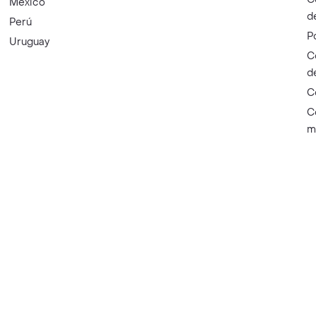
México
d
Perú
P
Uruguay
C
d
C
C
m