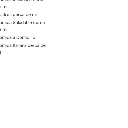
e mi
ostres cerca de mi
omida Saludable cerca
e mi
omida a Domicilio
omida Italiana cerca de
i