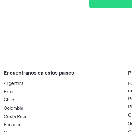
Encuéntranos en estos países
P
Argentina
H
m
Brasil
P
Chile
P
Colombia
C
Costa Rica
S
Ecuador
C