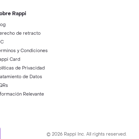
obre Rappi
log
erecho de retracto
IC
érminos y Condiciones
appi Card
olíticas de Privacidad
ratamiento de Datos
QRs
nformación Relevante
ry
©
2026
Rappi Inc. All rights reserved.