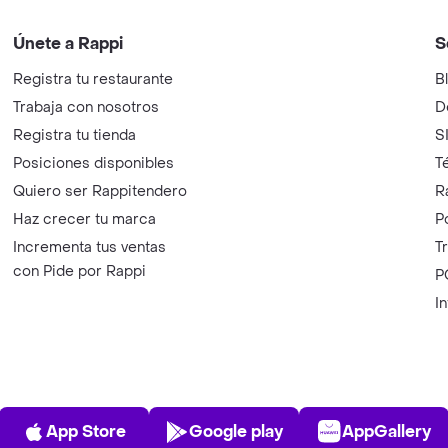
Únete a Rappi
S
Registra tu restaurante
B
Trabaja con nosotros
D
Registra tu tienda
S
Posiciones disponibles
T
Quiero ser Rappitendero
R
Haz crecer tu marca
P
Incrementa tus ventas
T
con Pide por Rappi
P
I
App Store
Play Store
AppGalle
App Store
Google play
AppGallery