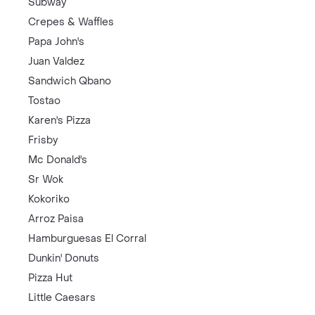
Subway
Crepes & Waffles
Papa John's
Juan Valdez
Sandwich Qbano
Tostao
Karen's Pizza
Frisby
Mc Donald's
Sr Wok
Kokoriko
Arroz Paisa
Hamburguesas El Corral
Dunkin' Donuts
Pizza Hut
Little Caesars