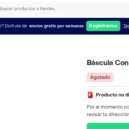
Registrarme
i?
Disfruta de
envíos gratis por semanas
Té
Báscula Con
Agotado
Producto no d
Por el momento no
revisar tu direcció