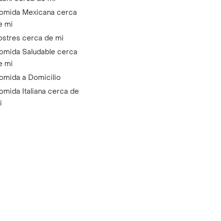
omida Mexicana cerca
e mi
ostres cerca de mi
omida Saludable cerca
e mi
omida a Domicilio
omida Italiana cerca de
i