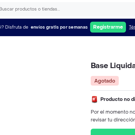
Registrarme
i?
Disfruta de
envíos gratis por semanas
Té
Base Liquid
Agotado
Producto no d
Por el momento no
revisar tu direcció