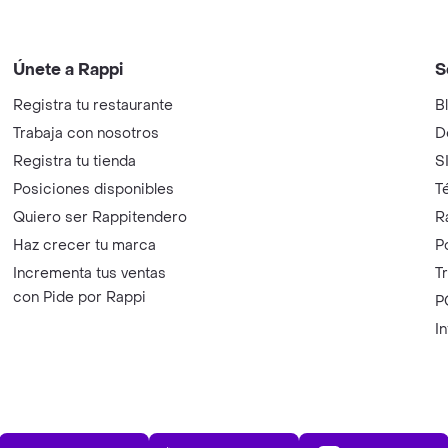
Únete a Rappi
S
Registra tu restaurante
B
Trabaja con nosotros
D
Registra tu tienda
S
Posiciones disponibles
T
Quiero ser Rappitendero
R
Haz crecer tu marca
P
Incrementa tus ventas
T
con Pide por Rappi
P
I
App Store
Play Store
AppGalle