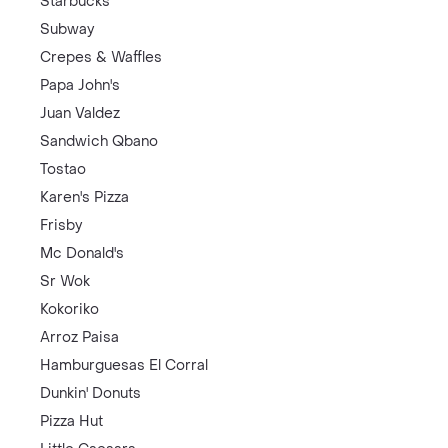
Starbucks
Subway
Crepes & Waffles
Papa John's
Juan Valdez
Sandwich Qbano
Tostao
Karen's Pizza
Frisby
Mc Donald's
Sr Wok
Kokoriko
Arroz Paisa
Hamburguesas El Corral
Dunkin' Donuts
Pizza Hut