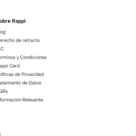
obre Rappi
log
erecho de retracto
IC
érminos y Condiciones
appi Card
olíticas de Privacidad
ratamiento de Datos
QRs
nformación Relevante
ry