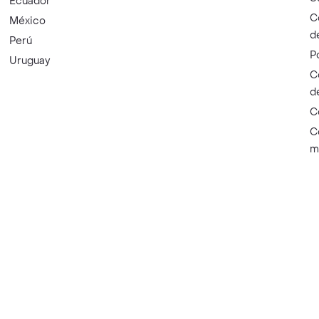
Ecuador
C
México
d
Perú
P
Uruguay
C
d
C
C
m