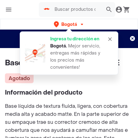
Bogotá
Regístrate
¿Nuevo en Rappi?
y disfruta de
Ingresa tu dirección en
envíos gratis por semanas
Aplican TyC
Bogotá
.
Mejor servicio,
entregas más rápidas y
los precios más
Base Y Corrector 2 En 1 FEBBLE
convenientes!
Agotado
Información del producto
Base líquida de textura fluida, ligera, con cobertura
media alta y acabado matte. En la parte superior de
su empaque trae su corrector cremoso de alta
cobertura que nos ayudará a camuflar manchitas e