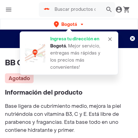
Bogotá
Regístrate
¿Nuevo en Rappi?
y disfruta de
Ingresa tu dirección en
envíos gratis por semanas
Aplican TyC
Bogotá
.
Mejor servicio,
entregas más rápidas y
los precios más
BB Cream Tono Medium
convenientes!
Agotado
Información del producto
Base ligera de cubrimiento medio, mejora la piel
nutriéndola con vitamina B3, C y E. Está libre de
parabenos y fragancias. Esta base todo en uno
contiene hidratante y primer.