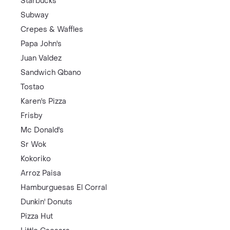
Starbucks
Subway
Crepes & Waffles
Papa John's
Juan Valdez
Sandwich Qbano
Tostao
Karen's Pizza
Frisby
Mc Donald's
Sr Wok
Kokoriko
Arroz Paisa
Hamburguesas El Corral
Dunkin' Donuts
Pizza Hut