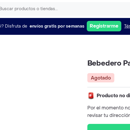
Registrarme
i?
Disfruta de
envíos gratis por semanas
Té
Bebedero Pa
Agotado
Producto no d
Por el momento no
revisar tu direcció