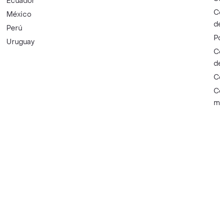
Ecuador
C
México
d
Perú
P
Uruguay
C
d
C
C
m