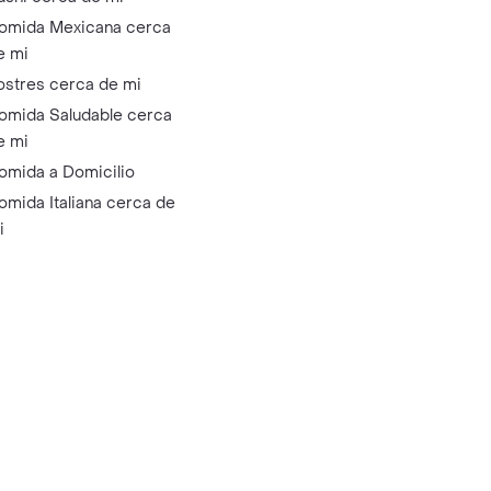
omida Mexicana cerca
e mi
ostres cerca de mi
omida Saludable cerca
e mi
omida a Domicilio
omida Italiana cerca de
i