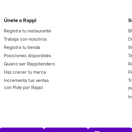
Únete a Rappi
S
Registra tu restaurante
B
Trabaja con nosotros
D
Registra tu tienda
S
Posiciones disponibles
T
Quiero ser Rappitendero
R
Haz crecer tu marca
P
Incrementa tus ventas
T
con Pide por Rappi
P
I
App Store
Play Store
AppGalle