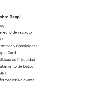
obre Rappi
log
erecho de retracto
IC
érminos y Condiciones
appi Card
olíticas de Privacidad
ratamiento de Datos
QRs
nformación Relevante
ry