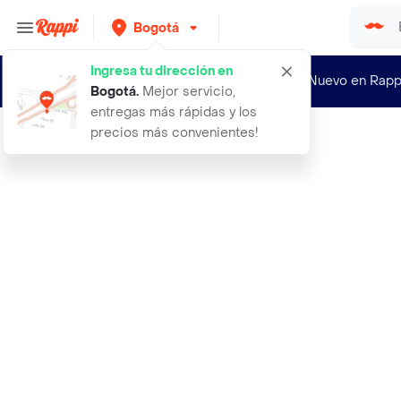
Bogotá
Ingresa tu dirección en
¿Nuevo en Rapp
Bogotá
.
Mejor servicio,
entregas más rápidas y los
precios más convenientes!
Rappi
bebedero para pelos l argos azul 1l