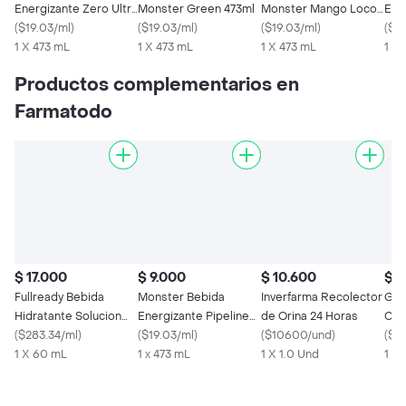
Energizante Zero Ultra
Monster Green 473ml
Monster Mango Loco
Ene
473 mL
(
$19.03/ml
)
(
$19.03/ml
)
437ml
(
$19.03/ml
)
Pun
(
$19
1 X 473 mL
1 X 473 mL
1 X 473 mL
1 x 
Productos complementarios en
Farmatodo
$ 17.000
$ 9.000
$ 10.600
$ 4
Fullready Bebida
Monster Bebida
Inverfarma Recolector
Go
Hidratante Solucion
Energizante Pipeline
de Orina 24 Horas
Col
Para El Guayuabo 60
(
$283.34/ml
)
Punch 473 mL
(
$19.03/ml
)
(
$10600/und
)
(
$72
Ml
1 X 60 mL
1 x 473 mL
1 X 1.0 Und
1 X 