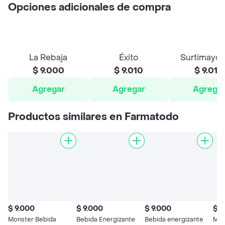
Opciones adicionales de compra
La Rebaja
Éxito
Surtimayor
$ 9.000
$ 9.010
$ 9.010
Agregar
Agregar
Agrega
Productos similares en Farmatodo
$ 9.000
$ 9.000
$ 9.000
$ 9
Monster Bebida
Bebida Energizante
Bebida energizante
Mon